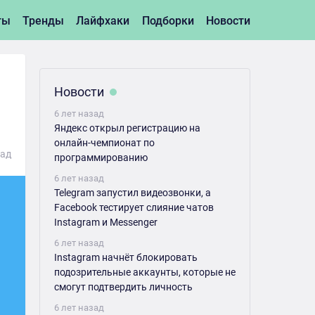
ты
Тренды
Лайфхаки
Подборки
Новости
Новости
6 лет назад
Яндекс открыл регистрацию на
онлайн-чемпионат по
зад
программированию
6 лет назад
Telegram запустил видеозвонки, а
Facebook тестирует слияние чатов
Instagram и Messenger
6 лет назад
Instagram начнёт блокировать
подозрительные аккаунты, которые не
смогут подтвердить личность
6 лет назад