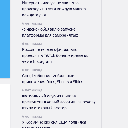
Интернет никогда не спит: что
происходит в сети каждую минуту
каждого дня
6 лет назад
«Яндекс» объявил о запуске
платформы для самозанятых
6 лет назад
Россияне теперь официально
проводят в TikTok больше времени,
чем в Instagram
6 лет назад
Google обновил мобильные
приложения Docs, Sheets и Slides
6 лет назад
Футбольный клуб из Львова
презентовал новый логотип. За основу
взяли стоковый вектор
6 лет назад
У Космических сил США появился