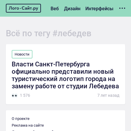
Веб
Дизайн
Интерфейсы
Гаджеты
Тренды
Лайфхаки
Подборки
Новости
Всё по тегу #лебедев
Новости
Власти Санкт-Петербурга
официально представили новый
туристический логотип города на
замену работе от студии Лебедева
1 576
7 лет назад
О проекте
Реклама на сайте